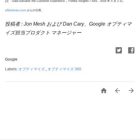
[2] 「Data Elevates the Customer Experience.」Forbes Insights / SAS、2016 年 5 月 2 日。
eMarketer.com
からの引用。
投稿者 : Jon Mesh および Dan Cary、Google オプティマ
イズ担当プロダクト マネージャー
Google
Labels:
オプティマイズ
,
オプティマイズ 360


