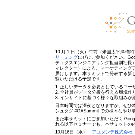
10 月 1 日（火）午前（米国太平洋時間
リーミング
にぜひご参加ください。Googl
ティクスエンジニアリング担当副社長）と、Ba
ィレクター）による、マーケティング
届けします。本サミットで発表する新
覧いただける予定です。
1. 正しいデータを必要としているユー
2. 全社員がデータ分析を行える環境作
3. インサイトに基づく様々な取組みが
日本時間では深夜となりますが、ぜひ
シュタグ #GASummit での様々な
また本サミットにご参加いただく Goo
れる以下セミナーでも、本サミットの
10月16日（水）　
アユダンテ株式会社