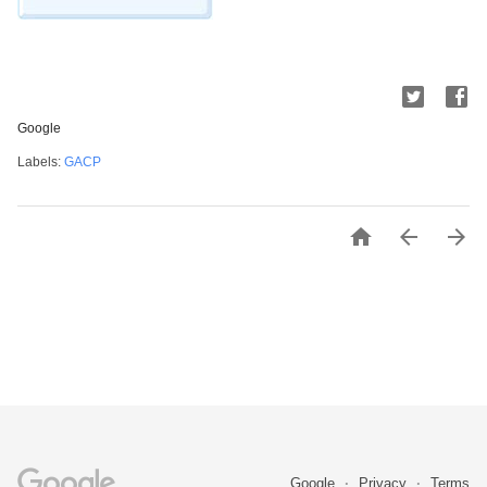
Google
Labels:
GACP



Google
Privacy
Terms